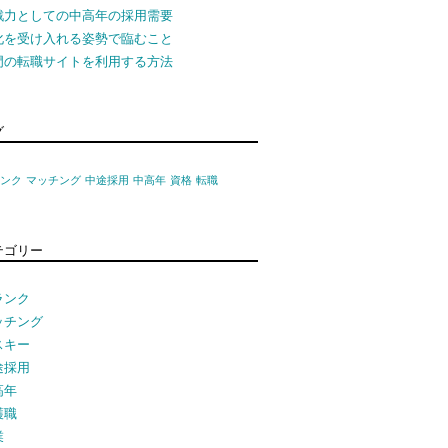
戦力としての中高年の採用需要
化を受け入れる姿勢で臨むこと
門の転職サイトを利用する方法
グ
ランク
マッチング
中途採用
中高年
資格
転職
テゴリー
ランク
ッチング
スキー
途採用
高年
護職
業