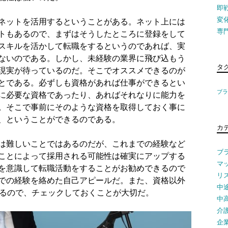
即
変
ネットを活用するということがある。ネット上には
専
トもあるので、まずはそうしたところに登録をして
スキルを活かして転職をするというのであれば、実
ないのである。しかし、未経験の業界に飛び込もう
タ
現実が待っているのだ。そこでオススメできるのが
とである。必ずしも資格があれば仕事ができるとい
ブ
に必要な資格であったり、あればそれなりに能力を
。そこで事前にそのような資格を取得しておく事に
、ということができるのである。
カ
は難しいことではあるのだが、これまでの経験など
ブ
ことによって採用される可能性は確実にアップする
マ
を意識して転職活動をすることがお勧めできるので
リ
での経験を絡めた自己アピールだ。また、資格以外
中
るので、チェックしておくことが大切だ。
中
介
企