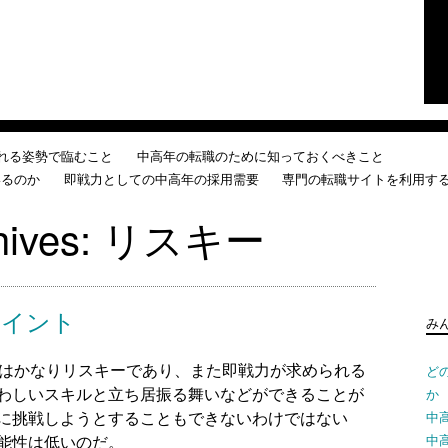
れる姿勢で臨むこと
中高年の転職のために知っておくべきこと
いるのか
即戦力としての中高年の採用需要
専門の転職サイトを利用す
hives:
リスキー
検
索:
ポイント
み
ど
とはかなりリスキーであり、また即戦力が求められる
か
わしいスキルと立ち居振る舞いなどができることが
中
に挑戦しようとすることもできないわけではない
中
能性は低いのだ。